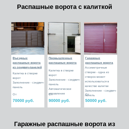
Распашные ворота с калиткой
Въездные
Промышленные
Гаражные
распашные ворота
распашные ворота
распашные ворота
из сендвич-панелей
Ассиметричные
Калитка в створке
створки - одна из
Калитка в створке
ворот
створок может
ворот
Заполнение - сэндвич-
использоваться в
Заполнение - сэндвич-
панель
качестве калитки
панель
Автоматическое
Заполнение - сэндвич-
управление
От
От
От
панель
70000 руб.
90000 руб.
50000 руб.
Гаражные распашные ворота из