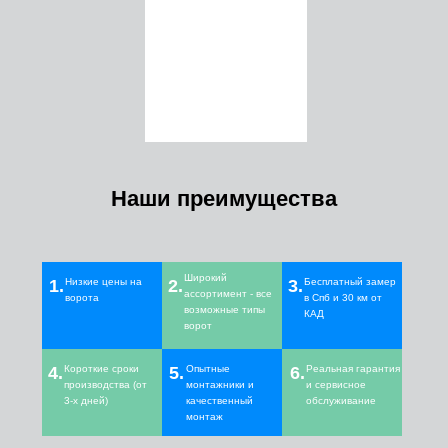
Наши преимущества
Широкий
1.
Низкие цены на
2.
3.
Бесплатный замер
ассортимент - все
ворота
в Спб и 30 км от
возможные типы
КАД
ворот
4.
Короткие сроки
5.
Опытные
6.
Реальная гарантия
производства (от
монтажники и
и сервисное
3-х дней)
качественный
обслуживание
монтаж