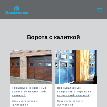
Ворота с калиткой
Гаражные секционные
Промышленные
ворота со встроенной
секционные ворота со
калиткой
встроенной калиткой
Стоимость ворот с
Стоимость ворот с
калиткой от
калиткой от