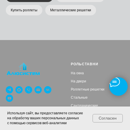
Купить роллеты
Металлические решетки
РОЛЬСТАВНИ
На окна
На двери
Роллетные решетки
Стальные
Сантехнические
© 2014-2026 ООО
Используя сайт, вы предоставляете согласие
Алютех
"Алюминиевые системы"
Согласен
на обработку ваших персональных данных
Роллетные шкафы в паркинг
с помощью сервисов веб-аналитики
Роллеты
Ворота
Для веранд
Для паркингов
Контакты