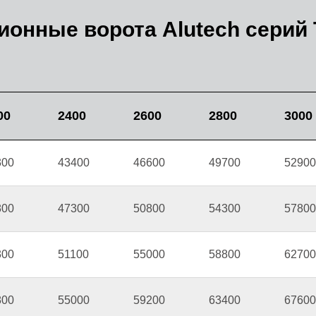
онные ворота Alutech серий T
00
2400
2600
2800
3000
300
43400
46600
49700
52900
800
47300
50800
54300
57800
300
51100
55000
58800
62700
800
55000
59200
63400
67600