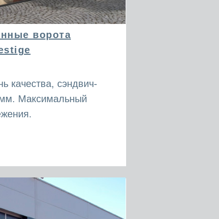
онные ворота
estige
ь качества, сэндвич-
5мм. Максимальный
ежения.