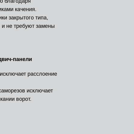
о благодаря
ками качения.
и закрытого типа,
 и не требуют замены
двич-панели
 исключает расслоение
 саморезов исключает
кании ворот.