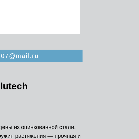
07@mail.ru
lutech
ены из оцинкованной стали.
ружин растяжения — прочная и