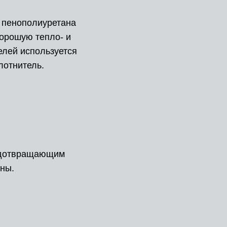
 пенополиуретана
орошую тепло- и
елей используется
лотнитель.
едотвращающим
ны.