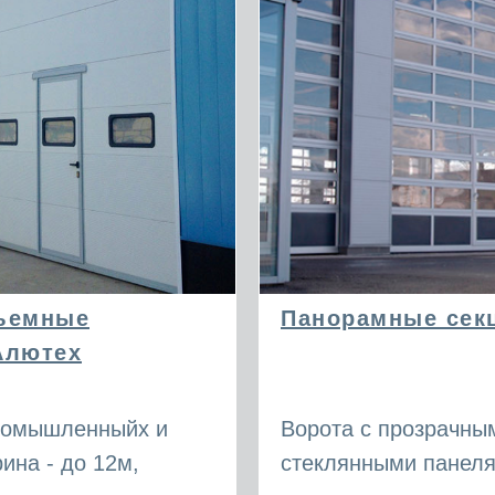
ъемные
Панорамные сек
Алютех
ромышленныйх и
Ворота с прозрачны
ина - до 12м,
стеклянными панел