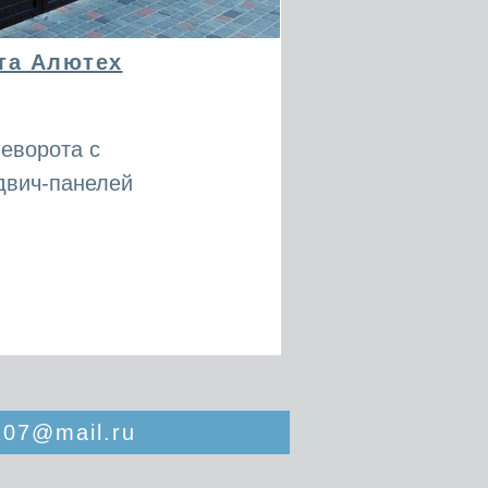
та Алютех
еворота с
двич-панелей
07@mail.ru