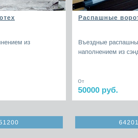
ютех
Распашные воро
лнением из
Въездные распашны
наполнением из сэн
От
50000 руб.
51200
64201