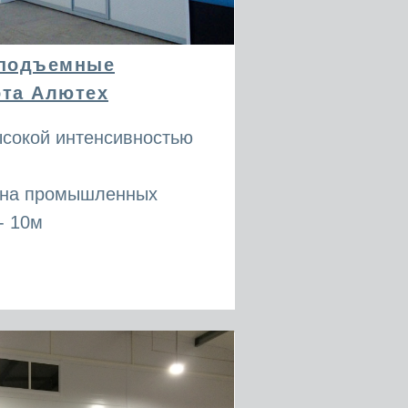
подъемные
ота Алютех
сокой интенсивностью
ина промышленных
- 10м